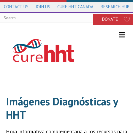
CONTACT US
JOIN US
CURE HHT CANADA
RESEARCH HUB
DONATE
Me
Imágenes Diagnósticas y
HHT
Hoja informativa complementaria a los recursos para